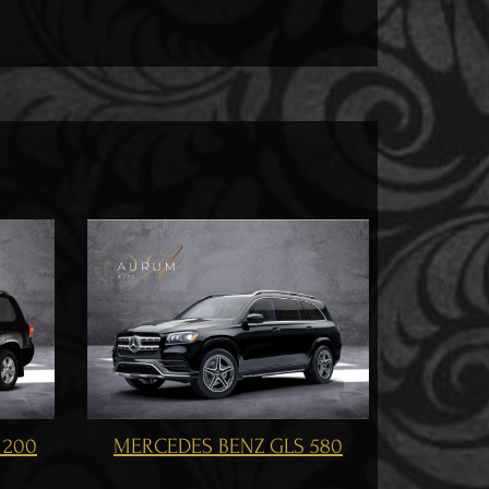
MERCEDES BENZ GLS 500
 580
MER