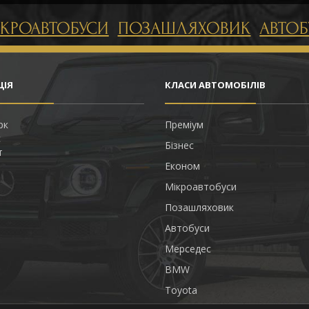
ІКРОАВТОБУСИ
ПОЗАШЛЯХОВИК
АВТОБ
ЦІЯ
КЛАСИ АВТОМОБІЛІВ
рк
Преміум
с
Бізнес
т
Економ
Мікроавтобуси
Позашляховик
Автобуси
Мерседес
BMW
Toyota