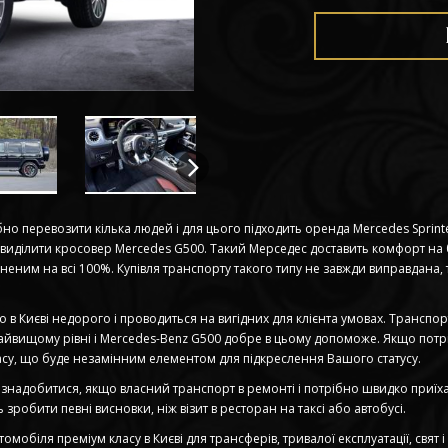
бно перевозити кілька людей і для цього підходить оренда Mercedes Sprinter
виділити кросовер Mercedes G500. Такий Мерседес доставить комфорт на
евненим на всі 100%. Купівля транспорту такого типу не завжди виправдана
o в Києві недорого і проводиться на вигідних для клієнта умовах. Трансп
 найвищому рівні і Mercedes-Benz G500 добре в цьому допоможе. Якщо потр
асу, що буде незамінним елементом для підкреслення Вашого статусу.
е знадобитися, якщо власний транспорт в ремонті і потрібно швидко приїха
зробити певні висновки, ніж візит в ресторан на таксі або автобусі.
обіля преміум класу в Києві для трансферів, тривалої експлуатації, свят і