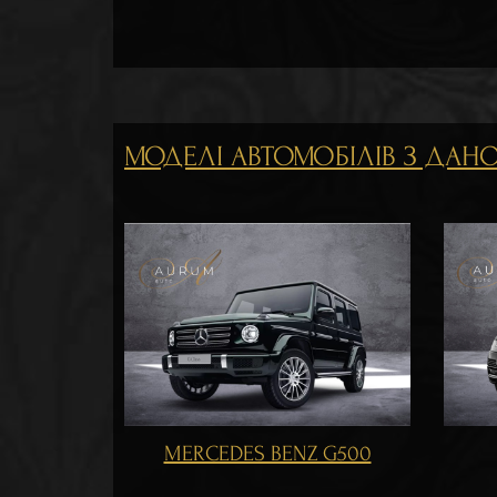
МОДЕЛІ АВТОМОБІЛІВ З ДАНОЇ
RANGE ROVER 2017
TO
 G500