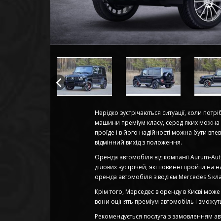
Нерідко зустрічаються ситуації, коли потрі
машини преміум класу, серед яких можна 
проїде і в його надійності можна бути вп
відмінний вихід з положення.
Оренда автомобіля від компанії Aurum-Aut
ділових зустрічей, які повинні пройти на
оренда автомобіля з водієм Mercedes S кл
Крім того, Мерседес в оренду в Києві мож
вони оцінять преміум автомобіль і зможуть 
Рекомендується послуга з замовленням автом