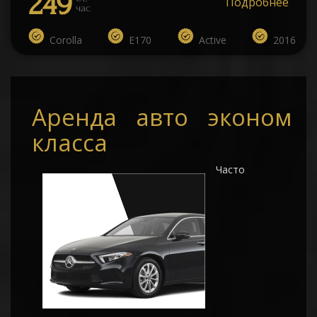
249
Подробнее
час
Corolla
E170
Active
2016
Аренда авто эконом
класса
Часто