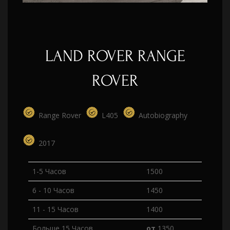
LAND ROVER RANGE
ROVER
Range Rover
L405
Autobiography
2017
1-5 Часов
1500
6 - 10 Часов
1450
11 - 15 Часов
1400
Больше 15 Часов
от
1350