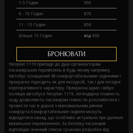
1-5 Годин
900
6 - 10 Годин
870
11 - 15 Годин
850
Більше 15 Годин
від
800
БРОНЮВАТИ
Neoplan 1119 припаде до душі організаторам
пасажирських перевезень в будь-якому напрямку.
Автобус оснащений 48 комфортабельними сидіннями і
прекрасно підходить як для екскурсій, так і для поїздок
корпоративного характеру. Прекрасна шумо і вібро
ізоляція автобуса Neoplan 1119, легендарна плавність
ходу дозволяють пасажирам повністю розслабитися і
провести час в дорозі з максимальним рівнем
комфорта.Комфортабельние сидіння можуть
відкидатися назад, що особливо актуально при далеких
міжміських перевезеннях. За безпеку пасажирів
відповідає значний список сучасних розробок від